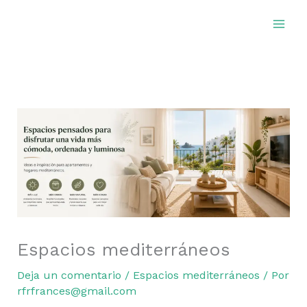
Ir
al
contenido
Espacios mediterráneos
Deja un comentario
/
Espacios mediterráneos
/ Por
rfrfrances@gmail.com